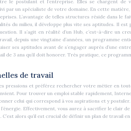
tre le postulant et l’entreprise. Elles se chargent de
ivi par un spécialiste de votre domaine. En cette matière
eprises. L’avantage de telles structures réside dans le fa
 du milieu, il développe plus vite ses aptitudes. Il est p
estion. Il s’agit en réalité d’un Hub, c’est-à-dire un c
ravail, depuis une vingtaine d’années, un programme entiè
guiser ses aptitudes avant de s’engager auprès d’une entrep
vail de 3 ans qu’il doit honorer. Très pratique, ce program
lles de travail
es pressions et préférez rechercher votre métier en toute
convient. Pour trouver un emploi stable rapidement, Inte
nner celui qui correspond à vos aspirations et y postuler. B
énergie. Effectivement, vous aurez à sacrifier le clair de
 C’est alors qu’il est crucial de définir un plan de travail