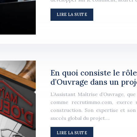
LIRE LA SUITE
En quoi consiste le rôle
d’Ouvrage dans un proj
L’Assistant Maîtrise d’Ouvrage, que
comme recrutimmo.com, exerce un
construction. Son expertise et son
succès global du projet….
LIRE LA SUITE