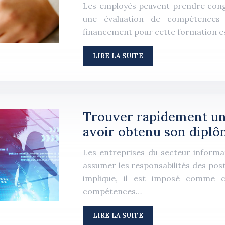
Les employés peuvent prendre congé 
une évaluation de compétences 
financement pour cette formation es
LIRE LA SUITE
Trouver rapidement un 
avoir obtenu son dipl
Les entreprises du secteur inform
assumer les responsabilités des pos
implique, il est imposé comme c
compétences…
LIRE LA SUITE