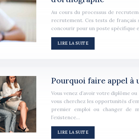
Au cours du processus de recrutemen
recrutement. Ces tests de français 
concourir pour un poste spécifique 
LIRE LA SUITE
Pourquoi faire appel à 
Vous venez d’avoir votre diplôme ou 
vous cherchez les opportunités d’em
premier emploi ou changer de mét
l’existence…
LIRE LA SUITE