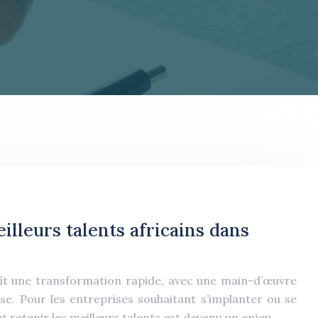
lleurs talents africains dans
aît une transformation rapide, avec une main-d’œuvre
use. Pour les entreprises souhaitant s’implanter ou se
et retenir les meilleurs talents est devenu un enjeu…