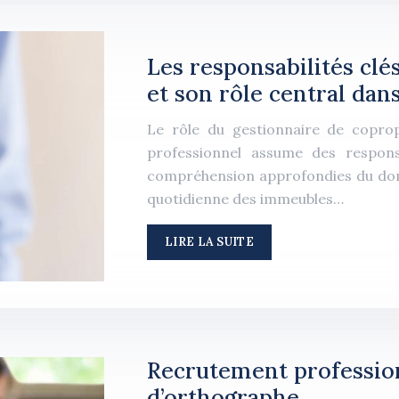
Les responsabilités clé
et son rôle central dan
Le rôle du gestionnaire de coprop
professionnel assume des responsa
compréhension approfondies du domai
quotidienne des immeubles…
LIRE LA SUITE
Recrutement profession
d’orthographe