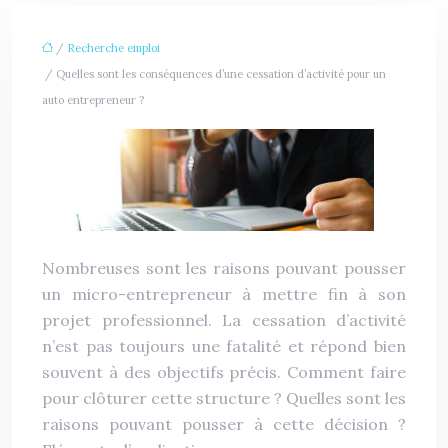
/
Recherche emploi
/ Quelles sont les conséquences d’une cessation d’activité pour un
auto entrepreneur ?
Nombreuses sont les raisons pouvant pousser
un micro-entrepreneur à mettre fin à son
projet professionnel. La cessation d’activité
n’est pas toujours une fatalité et répond bien
souvent à des objectifs précis.
Comment faire
pour clôturer cette structure ? Quelles sont les
raisons pouvant pousser à cette décision ?